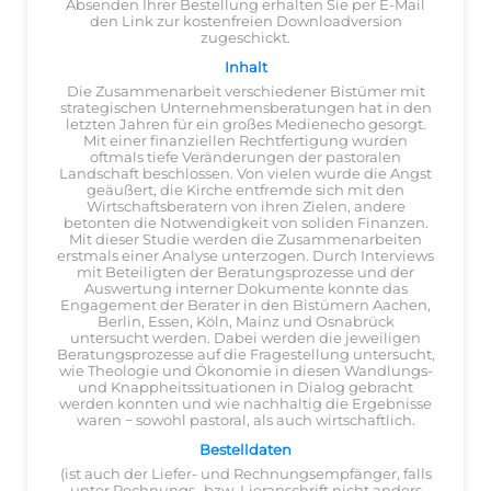
Absenden Ihrer Bestellung erhalten Sie per E-Mail
den Link zur kostenfreien Downloadversion
zugeschickt.
Inhalt
Die Zusammenarbeit verschiedener Bistümer mit
strategischen Unternehmensberatungen hat in den
letzten Jahren für ein großes Medienecho gesorgt.
Mit einer finanziellen Rechtfertigung wurden
oftmals tiefe Veränderungen der pastoralen
Landschaft beschlossen. Von vielen wurde die Angst
geäußert, die Kirche entfremde sich mit den
Wirtschaftsberatern von ihren Zielen, andere
betonten die Notwendigkeit von soliden Finanzen.
Mit dieser Studie werden die Zusammenarbeiten
erstmals einer Analyse unterzogen. Durch Interviews
mit Beteiligten der Beratungsprozesse und der
Auswertung interner Dokumente konnte das
Engagement der Berater in den Bistümern Aachen,
Berlin, Essen, Köln, Mainz und Osnabrück
untersucht werden. Dabei werden die jeweiligen
Beratungsprozesse auf die Fragestellung untersucht,
wie Theologie und Ökonomie in diesen Wandlungs-
und Knappheitssituationen in Dialog gebracht
werden konnten und wie nachhaltig die Ergebnisse
waren − sowohl pastoral, als auch wirtschaftlich.
Bestelldaten
(ist auch der Liefer- und Rechnungsempfänger, falls
unter Rechnungs- bzw. Lieranschrift nicht anders