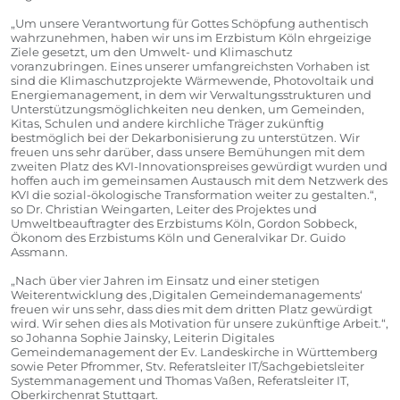
„Um unsere Verantwortung für Gottes Schöpfung authentisch
wahrzunehmen, haben wir uns im Erzbistum Köln ehrgeizige
Ziele gesetzt, um den Umwelt- und Klimaschutz
voranzubringen. Eines unserer umfangreichsten Vorhaben ist
sind die Klimaschutzprojekte Wärmewende, Photovoltaik und
Energiemanagement, in dem wir Verwaltungsstrukturen und
Unterstützungsmöglichkeiten neu denken, um Gemeinden,
Kitas, Schulen und andere kirchliche Träger zukünftig
bestmöglich bei der Dekarbonisierung zu unterstützen. Wir
freuen uns sehr darüber, dass unsere Bemühungen mit dem
zweiten Platz des KVI-Innovationspreises gewürdigt wurden und
hoffen auch im gemeinsamen Austausch mit dem Netzwerk des
KVI die sozial-ökologische Transformation weiter zu gestalten.“,
so Dr. Christian Weingarten, Leiter des Projektes und
Umweltbeauftragter des Erzbistums Köln, Gordon Sobbeck,
Ökonom des Erzbistums Köln und Generalvikar Dr. Guido
Assmann.
„Nach über vier Jahren im Einsatz und einer stetigen
Weiterentwicklung des ‚Digitalen Gemeindemanagements‘
freuen wir uns sehr, dass dies mit dem dritten Platz gewürdigt
wird. Wir sehen dies als Motivation für unsere zukünftige Arbeit.“,
so Johanna Sophie Jainsky, Leiterin Digitales
Gemeindemanagement der Ev. Landeskirche in Württemberg
sowie Peter Pfrommer, Stv. Referatsleiter IT/Sachgebietsleiter
Systemmanagement und Thomas Vaßen, Referatsleiter IT,
Oberkirchenrat Stuttgart.