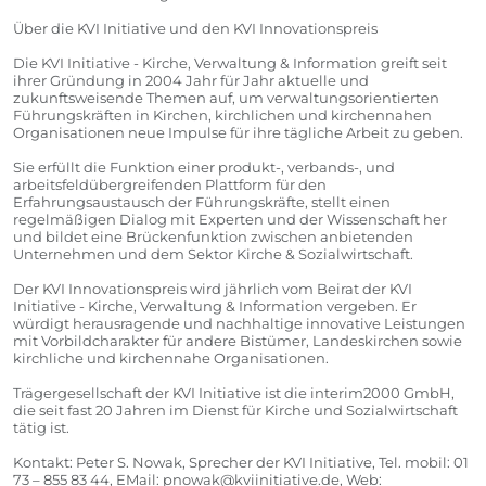
Über die KVI Initiative und den KVI Innovationspreis
Die KVI Initiative - Kirche, Verwaltung & Information greift seit
ihrer Gründung in 2004 Jahr für Jahr aktuelle und
zukunftsweisende Themen auf, um verwaltungsorientierten
Führungskräften in Kirchen, kirchlichen und kirchennahen
Organisationen neue Impulse für ihre tägliche Arbeit zu geben.
Sie erfüllt die Funktion einer produkt-, verbands-, und
arbeitsfeldübergreifenden Plattform für den
Erfahrungsaustausch der Führungskräfte, stellt einen
regelmäßigen Dialog mit Experten und der Wissenschaft her
und bildet eine Brückenfunktion zwischen anbietenden
Unternehmen und dem Sektor Kirche & Sozialwirtschaft.
Der KVI Innovationspreis wird jährlich vom Beirat der KVI
Initiative - Kirche, Verwaltung & Information vergeben. Er
würdigt herausragende und nachhaltige innovative Leistungen
mit Vorbildcharakter für andere Bistümer, Landeskirchen sowie
kirchliche und kirchennahe Organisationen.
Trägergesellschaft der KVI Initiative ist die interim2000 GmbH,
die seit fast 20 Jahren im Dienst für Kirche und Sozialwirtschaft
tätig ist.
Kontakt: Peter S. Nowak, Sprecher der KVI Initiative, Tel. mobil: 01
73 – 855 83 44, EMail:
pnowak@kviinitiative.de
, Web: