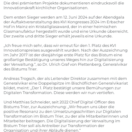
Die drei prämierten Projekte dokumentieren eindrucksvoll die
Innovationskraft kirchlicher Organisationen.
Dem ersten Sieger werden am 12. Juni 2024 auf der Abendgala
der Auftaktveranstaltung des KVI Kongresses 2024 im Erbacher
Hof in Mainz ein Kristallglasaward, der in einer heimischen
Glasmanufaktur hergestellt wurde und eine Urkunde überreicht.
Der zweite und dritte Sieger erhält jeweils eine Urkunde.
„Ich freue mich sehr, dass wir erneut für den 1. Platz des KVI
Innovationspreises ausgewählt wurden. Nach der Auszeichnung
im Jahr 2017 ist der diesjährige erste Platz für das Bistum eine
großartige Bestätigung unseres Weges hin zur Digitalisierung
der Verwaltung.“, so Dr. Ulrich Graf von Plettenberg, Generalvikar
des Bistums Trier.
Andreas Trogsch, der als Leitender Direktor zusammen mit dem
Generalvikar eine Doppelspitze im Bischöflichen Generalvikariat
bildet, meint: „Der 1. Platz bestätigt unsere Bemühungen zur
Digitalen Transformation. Diese werden wir nun vertiefen.
Und Matthias Schneider, seit 2022 Chief Digital Officer des
Bistums Trier, zur Auszeichnung: „Wir freuen uns über die
positive Resonanz zu den Umsetzungsschritten zur Digitalen
Transformation im Bistum Trier, zu der alle Mitarbeiterinnen und
Mitarbeiter beitragen. Die Digitalisierung der Verwaltung im
Bistum Trier soll als Antreiber zur Transformation der
Organisation und ihrer Abläufe dienen.“